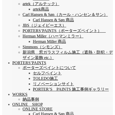
artek（アルテック）
artek商品
Carl Hansen & Søn（カール・ハンセン＆サン）
Carl Hansen & Søn 商品
JBS（ジェイビーエス）
PORTERS’PAINTS（ポーターズペイント）
Herman Miller（ハーマンミラー）
Herman Miller 商品
Simmons（シモンズ）
新潟県 窓ガラスフィルム施工（遮熱・防犯・デ
ザイン装飾 etc.）
PORTERS’PAINTS
ポーターズペイントについて
セルフペイント
TOLEDO施工
リノベーションサイト
PORTER’S PAINTS 施工事例ギャラリー
WORKS
納品事例
ONLINE SHOP
ONLINE STORE
Carl Hansen & Søn 商品