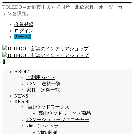
TOLEDO – 新潟市中央区で国産・北欧家具・オーダーカー
テンを販売。
会員登録
ログイン
カート
0
0
ABOUT
ご利用ガイド
USM 送料一覧
家具 送料一覧
NEWS
BRAND
高山ウッドワークス
高山ウッドワークス商品
USMモジュラーファニチャー
vitra（ヴィトラ）
vitra 商品