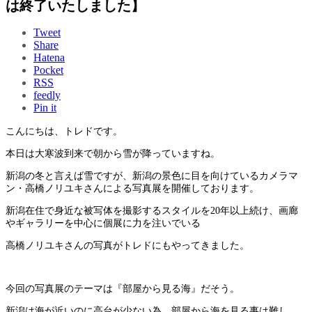
は終了いたしました】
Tweet
Share
Hatena
Pocket
RSS
feedly
Pin it
こんにちは、トレドです。
本日は大寒波到来で朝から雪が降っていますね。
新潟の冬と言えば雪ですが、新潟の景色に目を向けているカメラマ
ン・高橋ノリユキさんによる写真展を開催しております。
新潟在住で身近な被写体を撮影するスタイルを20年以上続け、画廊
やギャラリーを中心に個展に力を注いでいる
高橋ノリユキさんの写真がトレドにもやってきました。
今回の写真展のテーマは『部屋から見る海』だそう。
新潟は海が近いのに高台が少ない為、部屋から海を見る事は難し