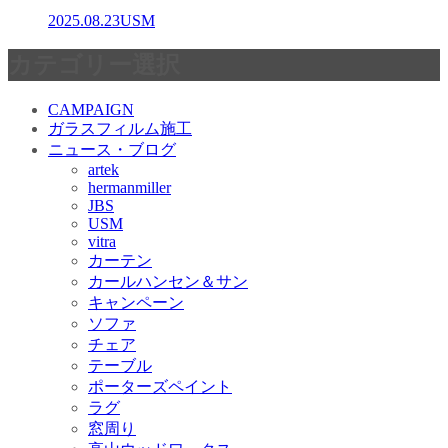
2025.08.23
USM
カテゴリー選択
CAMPAIGN
ガラスフィルム施工
ニュース・ブログ
artek
hermanmiller
JBS
USM
vitra
カーテン
カールハンセン＆サン
キャンペーン
ソファ
チェア
テーブル
ポーターズペイント
ラグ
窓周り