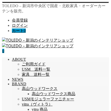
TOLEDO – 新潟市中央区で国産・北欧家具・オーダーカー
テンを販売。
会員登録
ログイン
カート
0
0
ABOUT
ご利用ガイド
USM 送料一覧
家具 送料一覧
NEWS
BRAND
高山ウッドワークス
高山ウッドワークス商品
USMモジュラーファニチャー
vitra（ヴィトラ）
vitra 商品