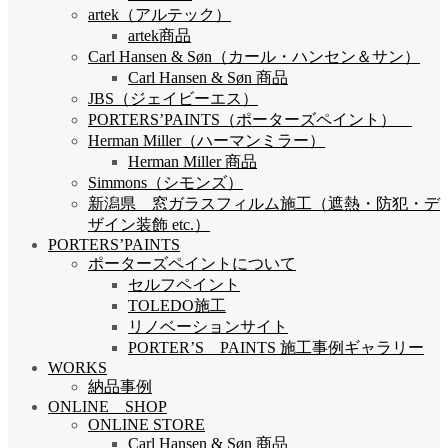
artek（アルテック）
artek商品
Carl Hansen & Søn（カール・ハンセン＆サン）
Carl Hansen & Søn 商品
JBS（ジェイビーエス）
PORTERS’PAINTS（ポーターズペイント）
Herman Miller（ハーマンミラー）
Herman Miller 商品
Simmons（シモンズ）
新潟県 窓ガラスフィルム施工（遮熱・防犯・デ
ザイン装飾 etc.）
PORTERS’PAINTS
ポーターズペイントについて
セルフペイント
TOLEDO施工
リノベーションサイト
PORTER’S PAINTS 施工事例ギャラリー
WORKS
納品事例
ONLINE SHOP
ONLINE STORE
Carl Hansen & Søn 商品