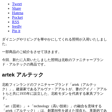
Tweet
Share
Hatena
Pocket
RSS
feedly
Pin it
ダイニングやリビングを華やかにしてくれる照明が入荷いたしまし
た。
一部商品のご紹介をさせて頂きます。
今回、新たに入荷いたしました照明は北欧のファニチャーブラン
ド・アルテックの商品です。
artek アルテック
北欧フィンランドのファニチャーブランド「artek（アルテッ
ク）」。建築家であるアルヴァ・アアルトが、妻のアイノ・アアル
トらと共に1935年に設立した、北欧モダンを代表する家具ブラン
ド。
「art（芸術）」＋「technology（高い技術）」の融合を意味する
「artek（アルテック）」は、創業80年を超えた現在も、革新的であ