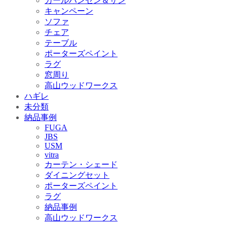
カールハンセン＆サン
キャンペーン
ソファ
チェア
テーブル
ポーターズペイント
ラグ
窓周り
高山ウッドワークス
ハギレ
未分類
納品事例
FUGA
JBS
USM
vitra
カーテン・シェード
ダイニングセット
ポーターズペイント
ラグ
納品事例
高山ウッドワークス