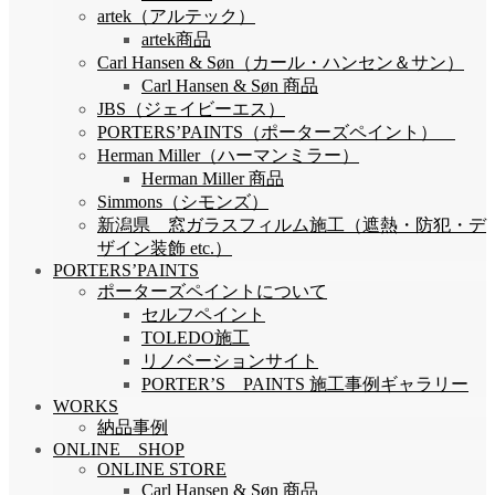
artek（アルテック）
artek商品
Carl Hansen & Søn（カール・ハンセン＆サン）
Carl Hansen & Søn 商品
JBS（ジェイビーエス）
PORTERS’PAINTS（ポーターズペイント）
Herman Miller（ハーマンミラー）
Herman Miller 商品
Simmons（シモンズ）
新潟県 窓ガラスフィルム施工（遮熱・防犯・デ
ザイン装飾 etc.）
PORTERS’PAINTS
ポーターズペイントについて
セルフペイント
TOLEDO施工
リノベーションサイト
PORTER’S PAINTS 施工事例ギャラリー
WORKS
納品事例
ONLINE SHOP
ONLINE STORE
Carl Hansen & Søn 商品