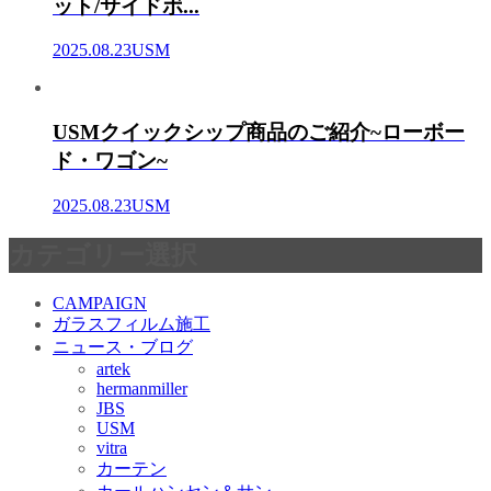
ット/サイドボ...
2025.08.23
USM
USMクイックシップ商品のご紹介~ローボー
ド・ワゴン~
2025.08.23
USM
カテゴリー選択
CAMPAIGN
ガラスフィルム施工
ニュース・ブログ
artek
hermanmiller
JBS
USM
vitra
カーテン