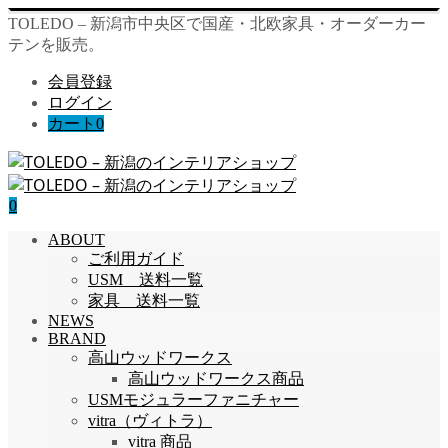
TOLEDO – 新潟市中央区で国産・北欧家具・オーダーカー
テンを販売。
会員登録
ログイン
カート
0
0
ABOUT
ご利用ガイド
USM 送料一覧
家具 送料一覧
NEWS
BRAND
高山ウッドワークス
高山ウッドワークス商品
USMモジュラーファニチャー
vitra（ヴィトラ）
vitra 商品