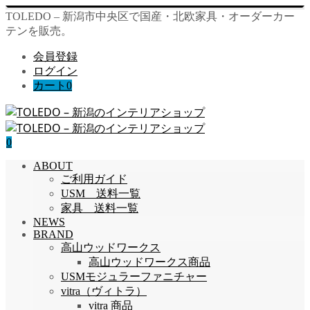
TOLEDO – 新潟市中央区で国産・北欧家具・オーダーカー
テンを販売。
会員登録
ログイン
カート
0
0
ABOUT
ご利用ガイド
USM 送料一覧
家具 送料一覧
NEWS
BRAND
高山ウッドワークス
高山ウッドワークス商品
USMモジュラーファニチャー
vitra（ヴィトラ）
vitra 商品