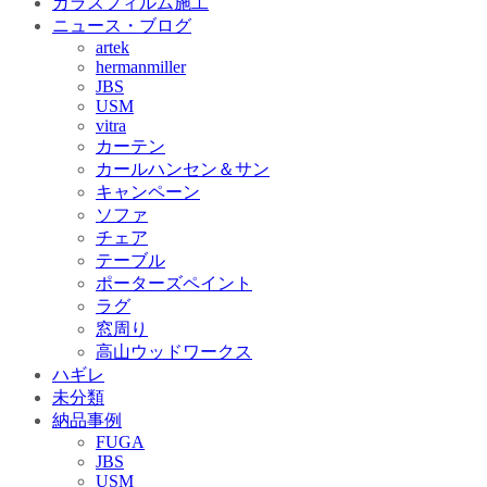
ガラスフィルム施工
ニュース・ブログ
artek
hermanmiller
JBS
USM
vitra
カーテン
カールハンセン＆サン
キャンペーン
ソファ
チェア
テーブル
ポーターズペイント
ラグ
窓周り
高山ウッドワークス
ハギレ
未分類
納品事例
FUGA
JBS
USM