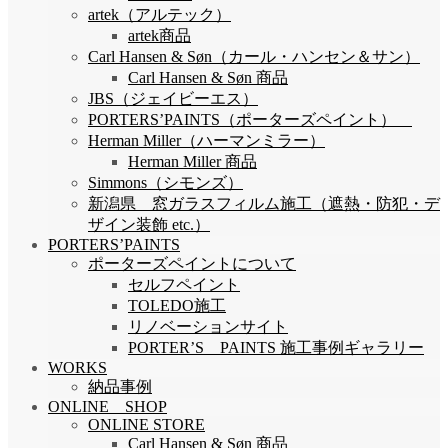
artek（アルテック）
artek商品
Carl Hansen & Søn（カール・ハンセン＆サン）
Carl Hansen & Søn 商品
JBS（ジェイビーエス）
PORTERS’PAINTS（ポーターズペイント）
Herman Miller（ハーマンミラー）
Herman Miller 商品
Simmons（シモンズ）
新潟県 窓ガラスフィルム施工（遮熱・防犯・デ
ザイン装飾 etc.）
PORTERS’PAINTS
ポーターズペイントについて
セルフペイント
TOLEDO施工
リノベーションサイト
PORTER’S PAINTS 施工事例ギャラリー
WORKS
納品事例
ONLINE SHOP
ONLINE STORE
Carl Hansen & Søn 商品