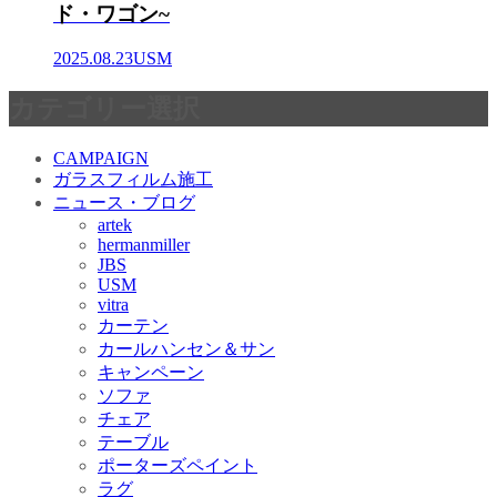
ド・ワゴン~
2025.08.23
USM
カテゴリー選択
CAMPAIGN
ガラスフィルム施工
ニュース・ブログ
artek
hermanmiller
JBS
USM
vitra
カーテン
カールハンセン＆サン
キャンペーン
ソファ
チェア
テーブル
ポーターズペイント
ラグ