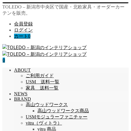
TOLEDO – 新潟市中央区で国産・北欧家具・オーダーカー
テンを販売。
会員登録
ログイン
カート
0
0
ABOUT
ご利用ガイド
USM 送料一覧
家具 送料一覧
NEWS
BRAND
高山ウッドワークス
高山ウッドワークス商品
USMモジュラーファニチャー
vitra（ヴィトラ）
vitra 商品