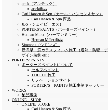
artek（アルテック）
artek商品
Carl Hansen & Søn（カール・ハンセン＆サン）
Carl Hansen & Søn 商品
JBS（ジェイビーエス）
PORTERS’PAINTS（ポーターズペイント）
Herman Miller（ハーマンミラー）
Herman Miller 商品
Simmons（シモンズ）
新潟県 窓ガラスフィルム施工（遮熱・防犯・デ
ザイン装飾 etc.）
PORTERS’PAINTS
ポーターズペイントについて
セルフペイント
TOLEDO施工
リノベーションサイト
PORTER’S PAINTS 施工事例ギャラリー
WORKS
納品事例
ONLINE SHOP
ONLINE STORE
Carl Hansen & Søn 商品