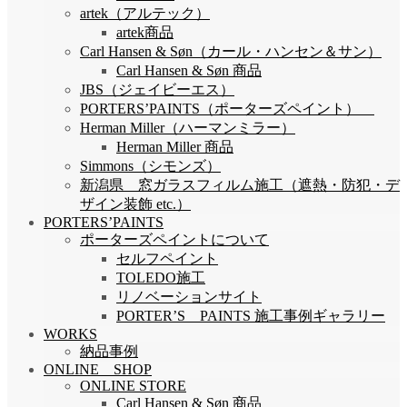
artek（アルテック）
artek商品
Carl Hansen & Søn（カール・ハンセン＆サン）
Carl Hansen & Søn 商品
JBS（ジェイビーエス）
PORTERS’PAINTS（ポーターズペイント）
Herman Miller（ハーマンミラー）
Herman Miller 商品
Simmons（シモンズ）
新潟県 窓ガラスフィルム施工（遮熱・防犯・デ
ザイン装飾 etc.）
PORTERS’PAINTS
ポーターズペイントについて
セルフペイント
TOLEDO施工
リノベーションサイト
PORTER’S PAINTS 施工事例ギャラリー
WORKS
納品事例
ONLINE SHOP
ONLINE STORE
Carl Hansen & Søn 商品