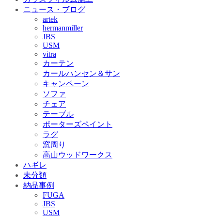
ニュース・ブログ
artek
hermanmiller
JBS
USM
vitra
カーテン
カールハンセン＆サン
キャンペーン
ソファ
チェア
テーブル
ポーターズペイント
ラグ
窓周り
高山ウッドワークス
ハギレ
未分類
納品事例
FUGA
JBS
USM