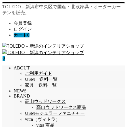
TOLEDO – 新潟市中央区で国産・北欧家具・オーダーカー
テンを販売。
会員登録
ログイン
カート
0
0
ABOUT
ご利用ガイド
USM 送料一覧
家具 送料一覧
NEWS
BRAND
高山ウッドワークス
高山ウッドワークス商品
USMモジュラーファニチャー
vitra（ヴィトラ）
vitra 商品