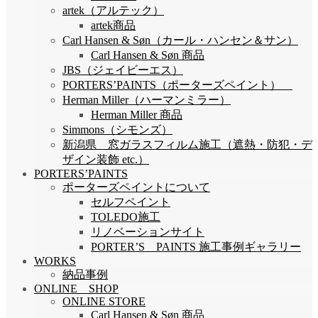
artek（アルテック）
artek商品
Carl Hansen & Søn（カール・ハンセン＆サン）
Carl Hansen & Søn 商品
JBS（ジェイビーエス）
PORTERS’PAINTS（ポーターズペイント）
Herman Miller（ハーマンミラー）
Herman Miller 商品
Simmons（シモンズ）
新潟県 窓ガラスフィルム施工（遮熱・防犯・デ
ザイン装飾 etc.）
PORTERS’PAINTS
ポーターズペイントについて
セルフペイント
TOLEDO施工
リノベーションサイト
PORTER’S PAINTS 施工事例ギャラリー
WORKS
納品事例
ONLINE SHOP
ONLINE STORE
Carl Hansen & Søn 商品