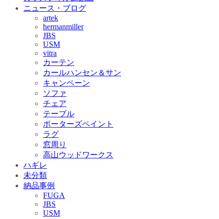
ニュース・ブログ
artek
hermanmiller
JBS
USM
vitra
カーテン
カールハンセン＆サン
キャンペーン
ソファ
チェア
テーブル
ポーターズペイント
ラグ
窓周り
高山ウッドワークス
ハギレ
未分類
納品事例
FUGA
JBS
USM