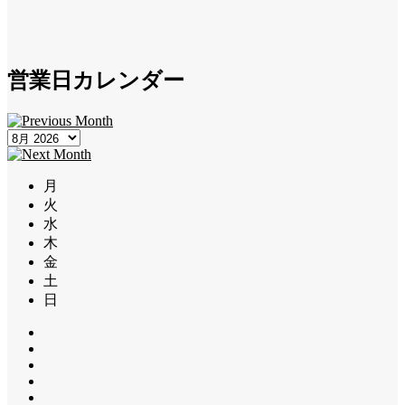
営業日カレンダー
月
火
水
木
金
土
日