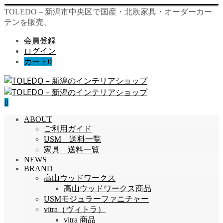
TOLEDO – 新潟市中央区で国産・北欧家具・オーダーカー
テンを販売。
会員登録
ログイン
カート
0
0
ABOUT
ご利用ガイド
USM 送料一覧
家具 送料一覧
NEWS
BRAND
高山ウッドワークス
高山ウッドワークス商品
USMモジュラーファニチャー
vitra（ヴィトラ）
vitra 商品