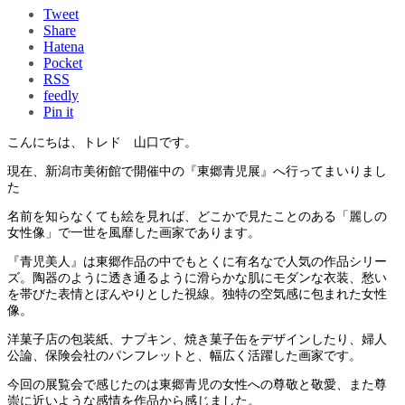
Tweet
Share
Hatena
Pocket
RSS
feedly
Pin it
こんにちは、トレド 山口です。
現在、新潟市美術館で開催中の『東郷青児展』へ行ってまいりまし
た
名前を知らなくても絵を見れば、どこかで見たことのある「麗しの
女性像」で一世を風靡した画家であります。
『青児美人』は東郷作品の中でもとくに有名なで人気の作品シリー
ズ。陶器のように透き通るように滑らかな肌にモダンな衣装、愁い
を帯びた表情とぼんやりとした視線。独特の空気感に包まれた女性
像。
洋菓子店の包装紙、ナプキン、焼き菓子缶をデザインしたり、婦人
公論、保険会社のパンフレットと、幅広く活躍した画家です。
今回の展覧会で感じたのは東郷青児の女性への尊敬と敬愛、また尊
崇に近いような感情を作品から感じました。