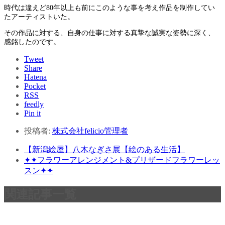
時代は違えど80年以上も前にこのような事を考え作品を制作してい
たアーティストいた。
その作品に対する、自身の仕事に対する真摯な誠実な姿勢に深く、
感銘したのです。
Tweet
Share
Hatena
Pocket
RSS
feedly
Pin it
投稿者:
株式会社felicio管理者
【新潟絵屋】八木なぎさ展【絵のある生活】
✦✦フラワーアレンジメント&プリザードフラワーレッ
スン✦✦
関連記事一覧