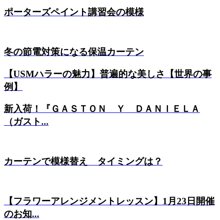
ポーターズペイント講習会の模様
冬の節電対策になる保温カーテン
【USMハラーの魅力】普遍的な美しさ【世界の事
例】
新入荷！『ＧＡＳＴＯＮ Ｙ ＤＡＮＩＥＬＡ
（ガスト...
カーテンで模様替え タイミングは？
【フラワーアレンジメントレッスン】1月23日開催
のお知...