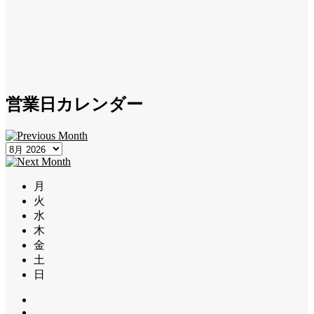
営業日カレンダー
月
火
水
木
金
土
日