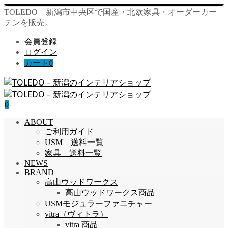
TOLEDO – 新潟市中央区で国産・北欧家具・オーダーカー
テンを販売。
会員登録
ログイン
カート
0
0
ABOUT
ご利用ガイド
USM 送料一覧
家具 送料一覧
NEWS
BRAND
高山ウッドワークス
高山ウッドワークス商品
USMモジュラーファニチャー
vitra（ヴィトラ）
vitra 商品