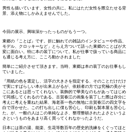
男性も描いています、女性の共に。私にはただ女性を際立たせる背
景、添え物にしかみえませんでした。
今回の展示、興味深かったっものがもう一つ。
東郷の『ことば』です。折に触れての雑誌のインタビューや作品、
モデル、クロッキーなど」とらえ方ついて語った東郷のことばが大
変に面白い。特に本の装丁について。私が仕事で扱っている商品に
も通じる考え方に、こころ動かされました
簡単にご紹介させて頂きます。当時、東郷は本の装丁のお仕事もし
ていました。
『用紙の色を選定し、活字の大きさを指定する、そのことだけだけ
で実にすばらしい本が出来上がるが、依頼者の方では究極の美がそ
こにあるとは思ってくれない。装飾的で華美なのもがあってはじめ
て同感してくれるのである。古賀春江の画集を装丁した際は存分に
考えに考えを重ねた結果、海老茶一色の無地に古賀春江の四文字を
白で浮かせた。この打ち出しに僕も苦心し、印刷も製本屋も苦心し
た。が、一般の人はこの単純なよさ、整理整頓されたよさというよ
さというものをあまり高く買ってくれなかったようだ。
日本には茶の湯、能楽、生花等数百年の歴史的洗練をくぐってほと