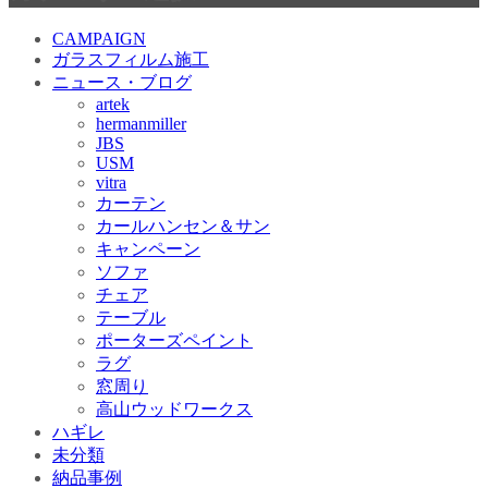
CAMPAIGN
ガラスフィルム施工
ニュース・ブログ
artek
hermanmiller
JBS
USM
vitra
カーテン
カールハンセン＆サン
キャンペーン
ソファ
チェア
テーブル
ポーターズペイント
ラグ
窓周り
高山ウッドワークス
ハギレ
未分類
納品事例