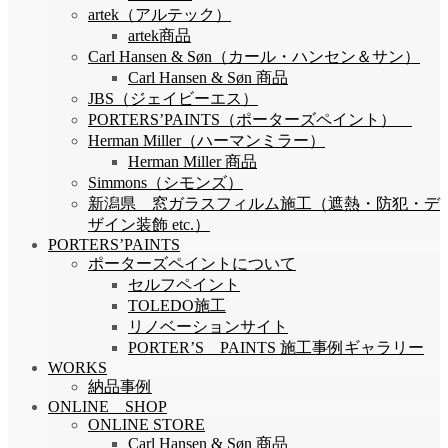
artek（アルテック）
artek商品
Carl Hansen & Søn（カール・ハンセン＆サン）
Carl Hansen & Søn 商品
JBS（ジェイビーエス）
PORTERS’PAINTS（ポーターズペイント）
Herman Miller（ハーマンミラー）
Herman Miller 商品
Simmons（シモンズ）
新潟県 窓ガラスフィルム施工（遮熱・防犯・デ
ザイン装飾 etc.）
PORTERS’PAINTS
ポーターズペイントについて
セルフペイント
TOLEDO施工
リノベーションサイト
PORTER’S PAINTS 施工事例ギャラリー
WORKS
納品事例
ONLINE SHOP
ONLINE STORE
Carl Hansen & Søn 商品