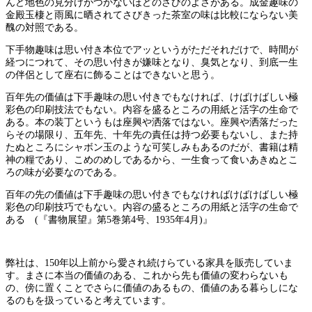
んど地色の見分けがつかないほどのさびのよさがある。成金趣味の
金殿玉棲と雨風に晒されてさびきった茶室の味は比較にならない美
醜の対照である。
下手物趣味は思い付き本位でアッというがただそれだけで、時間が
経つにつれて、その思い付きが嫌味となり、臭気となり、到底一生
の伴侶として座右に飾ることはできないと思う。
百年先の価値は下手趣味の思い付きでもなければ、けばけばしい極
彩色の印刷技法でもない。内容を盛るところの用紙と活字の生命で
ある。本の装丁というもは座興や洒落ではない。座興や洒落だった
らその場限り、五年先、十年先の責任は持つ必要もないし、また持
たぬところにシャボン玉のような可笑しみもあるのだが、書籍は精
神の糧であり、こめのめしであるから、一生食って食いあきぬとこ
ろの味が必要なのである。
百年の先の価値は下手趣味の思い付きでもなければけばけばしい極
彩色の印刷技巧でもない。内容の盛るところの用紙と活字の生命で
ある (『書物展望』第5巻第4号、1935年4月)』
弊社は、150年以上前から愛され続けらている家具を販売していま
す。まさに本当の価値のある、これから先も価値の変わらないも
の、傍に置くことでさらに価値のあるもの、価値のある暮らしにな
るのもを扱っていると考えています。