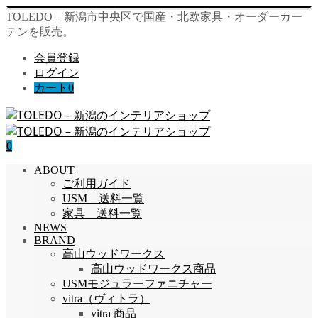
TOLEDO – 新潟市中央区で国産・北欧家具・オーダーカー
テンを販売。
会員登録
ログイン
カート
0
0
ABOUT
ご利用ガイド
USM 送料一覧
家具 送料一覧
NEWS
BRAND
高山ウッドワークス
高山ウッドワークス商品
USMモジュラーファニチャー
vitra（ヴィトラ）
vitra 商品