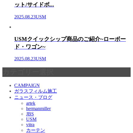
ット/サイドボ...
2025.08.23
USM
USMクイックシップ商品のご紹介~ローボー
ド・ワゴン~
2025.08.23
USM
カテゴリー選択
CAMPAIGN
ガラスフィルム施工
ニュース・ブログ
artek
hermanmiller
JBS
USM
vitra
カーテン