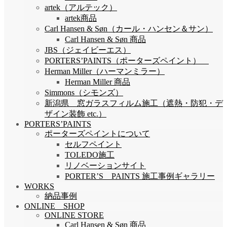
artek（アルテック）
artek商品
Carl Hansen & Søn（カール・ハンセン＆サン）
Carl Hansen & Søn 商品
JBS（ジェイビーエス）
PORTERS’PAINTS（ポーターズペイント）
Herman Miller（ハーマンミラー）
Herman Miller 商品
Simmons（シモンズ）
新潟県 窓ガラスフィルム施工（遮熱・防犯・デ
ザイン装飾 etc.）
PORTERS’PAINTS
ポーターズペイントについて
セルフペイント
TOLEDO施工
リノベーションサイト
PORTER’S PAINTS 施工事例ギャラリー
WORKS
納品事例
ONLINE SHOP
ONLINE STORE
Carl Hansen & Søn 商品