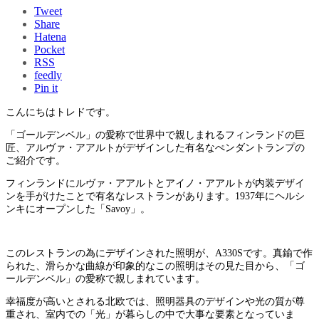
Tweet
Share
Hatena
Pocket
RSS
feedly
Pin it
こんにちはトレドです。
「ゴールデンベル」の愛称で世界中で親しまれるフィンランドの巨
匠、アルヴァ・アアルトがデザインした有名なぺンダントランプの
ご紹介です。
フィンランドにルヴァ・アアルトとアイノ・アアルトが内装デザイ
ンを手がけたことで有名なレストランがあります。1937年にヘルシ
ンキにオープンした「Savoy」。
このレストランの為にデザインされた照明が、A330Sです。真鍮で作
られた、滑らかな曲線が印象的なこの照明はその見た目から、「ゴ
ールデンベル」の愛称で親しまれています。
幸福度が高いとされる北欧では、照明器具のデザインや光の質が尊
重され、室内での「光」が暮らしの中で大事な要素となっていま