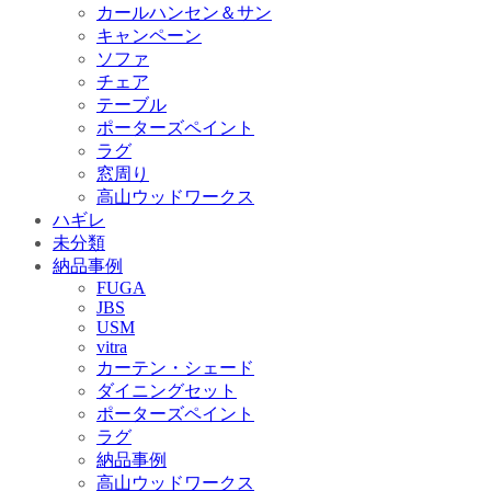
カールハンセン＆サン
キャンペーン
ソファ
チェア
テーブル
ポーターズペイント
ラグ
窓周り
高山ウッドワークス
ハギレ
未分類
納品事例
FUGA
JBS
USM
vitra
カーテン・シェード
ダイニングセット
ポーターズペイント
ラグ
納品事例
高山ウッドワークス